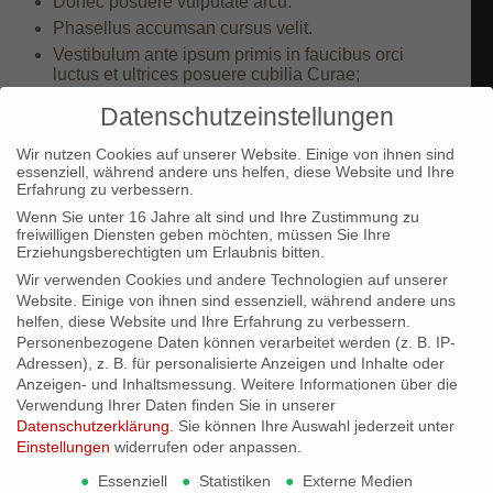
Donec posuere vulputate arcu.
Phasellus accumsan cursus velit.
Vestibulum ante ipsum primis in faucibus orci
luctus et ultrices posuere cubilia Curae;
Sed aliquam, nisi quis porttitor congue
Datenschutzeinstellungen
Nunc nec neque. Phasellus leo dolor, tempus non,
auctor et, hendrerit quis, nisi. Curabitur ligula
Wir nutzen Cookies auf unserer Website. Einige von ihnen sind
sapien, tincidunt non, euismod vitae, posuere
essenziell, während andere uns helfen, diese Website und Ihre
imperdiet, leo. Maecenas malesuada. Praesent
Erfahrung zu verbessern.
congue erat at massa. Sed cursus turpis vitae
Wenn Sie unter 16 Jahre alt sind und Ihre Zustimmung zu
tortor.
freiwilligen Diensten geben möchten, müssen Sie Ihre
Donec posuere vulputate arcu.
Erziehungsberechtigten um Erlaubnis bitten.
Phasellus accumsan cursus velit.
Wir verwenden Cookies und andere Technologien auf unserer
Vestibulum ante ipsum primis in faucibus orci
Website. Einige von ihnen sind essenziell, während andere uns
luctus et ultrices posuere cubilia Curae;
helfen, diese Website und Ihre Erfahrung zu verbessern.
Personenbezogene Daten können verarbeitet werden (z. B. IP-
Sed aliquam, nisi quis porttitor congue
Adressen), z. B. für personalisierte Anzeigen und Inhalte oder
Schlagworte:
food
,
fun
Anzeigen- und Inhaltsmessung.
Weitere Informationen über die
Verwendung Ihrer Daten finden Sie in unserer
Eintrag teilen
Datenschutzerklärung
.
Sie können Ihre Auswahl jederzeit unter
Einstellungen
widerrufen oder anpassen.
Essenziell
Statistiken
Externe Medien