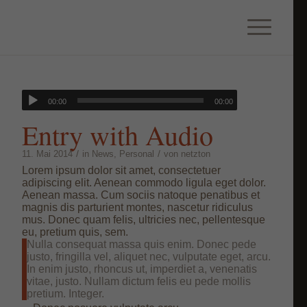
00:00
00:00
Entry with Audio
/
/
11. Mai 2014
in
News
,
Personal
von
netzton
Lorem ipsum dolor sit amet, consectetuer
adipiscing elit. Aenean commodo ligula eget dolor.
Aenean massa. Cum sociis natoque penatibus et
magnis dis parturient montes, nascetur ridiculus
mus. Donec quam felis, ultricies nec, pellentesque
eu, pretium quis, sem.
Nulla consequat massa quis enim. Donec pede
justo, fringilla vel, aliquet nec, vulputate eget, arcu.
In enim justo, rhoncus ut, imperdiet a, venenatis
vitae, justo. Nullam dictum felis eu pede mollis
pretium. Integer.