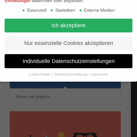
Einstellungen
widerrufen oder anpassen.
Essenziell
Statistiken
Externe Medien
Ich akzeptiere
Nur essenzielle Cookies akzeptieren
Individuelle Datenschutzeinstellungen
Cookie-Details
Datenschutzerklärung
Impressum
Datenschutzeinstellungen
Wenn Sie unter 16 Jahre alt sind und Ihre Zustimmung zu
freiwilligen Diensten geben möchten, müssen Sie Ihre
Some cool projects
Erziehungsberechtigten um Erlaubnis bitten.
Wir verwenden Cookies und andere Technologien auf unserer
Website. Einige von ihnen sind essenziell, während andere uns
helfen, diese Website und Ihre Erfahrung zu verbessern.
Personenbezogene Daten können verarbeitet werden (z. B. IP-
Adressen), z. B. für personalisierte Anzeigen und Inhalte oder