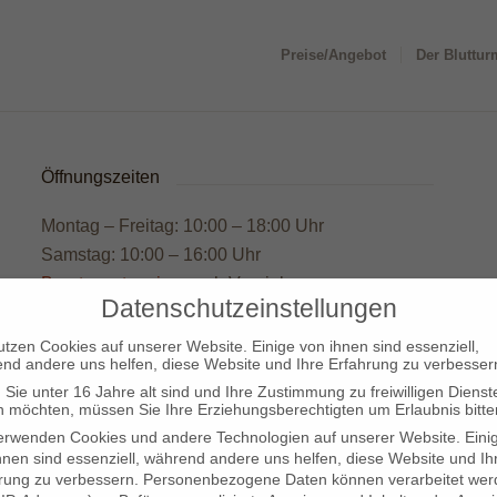
Preise/Angebot
Der Bluttur
Öffnungszeiten
Montag – Freitag: 10:00 – 18:00 Uhr
Samstag: 10:00 – 16:00 Uhr
Beratungstermine
nach Vereinbarung
Datenschutzeinstellungen
utzen Cookies auf unserer Website. Einige von ihnen sind essenziell,
nd andere uns helfen, diese Website und Ihre Erfahrung zu verbesser
Sie unter 16 Jahre alt sind und Ihre Zustimmung zu freiwilligen Dienst
 möchten, müssen Sie Ihre Erziehungsberechtigten um Erlaubnis bitte
NE EIN INDIVIDUELLES ANG
erwenden Cookies und andere Technologien auf unserer Website. Eini
hnen sind essenziell, während andere uns helfen, diese Website und Ih
rung zu verbessern.
Personenbezogene Daten können verarbeitet wer