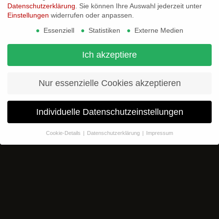
Datenschutzerklärung
.
Sie können Ihre Auswahl jederzeit unter
Einstellungen
widerrufen oder anpassen.
Essenziell
Statistiken
Externe Medien
Ich akzeptiere
Nur essenzielle Cookies akzeptieren
Individuelle Datenschutzeinstellungen
Cookie-Details
Datenschutzerklärung
Impressum
Datenschutzeinstellungen
Wenn Sie unter 16 Jahre alt sind und Ihre Zustimmung zu
freiwilligen Diensten geben möchten, müssen Sie Ihre
Erziehungsberechtigten um Erlaubnis bitten.
Wir verwenden Cookies und andere Technologien auf unserer
Website. Einige von ihnen sind essenziell, während andere uns
helfen, diese Website und Ihre Erfahrung zu verbessern.
Personenbezogene Daten können verarbeitet werden (z. B. IP-