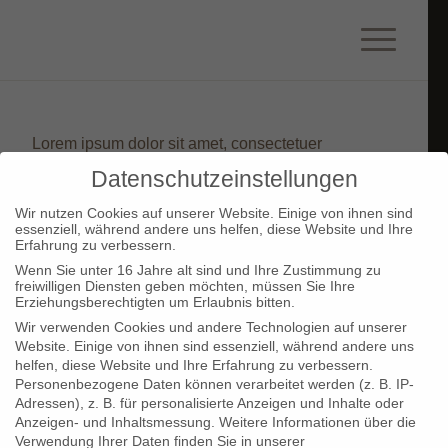
Lorem ipsum dolor sit amet, consectetuer
adipiscing elit. Aenean commodo ligula eget dolor.
Datenschutzeinstellungen
Aenean massa. Cum sociis natoque penatibus et
Wir nutzen Cookies auf unserer Website. Einige von ihnen sind
magnis dis parturient montes, nascetur ridiculus
essenziell, während andere uns helfen, diese Website und Ihre
Erfahrung zu verbessern.
mus.
Wenn Sie unter 16 Jahre alt sind und Ihre Zustimmung zu
freiwilligen Diensten geben möchten, müssen Sie Ihre
Erziehungsberechtigten um Erlaubnis bitten.
Wir verwenden Cookies und andere Technologien auf unserer
Website. Einige von ihnen sind essenziell, während andere uns
© Copyright - Maßlos - schlafen | wohnen | einrichten -- // --
Impressum
|
helfen, diese Website und Ihre Erfahrung zu verbessern.
Datenschutz
-
powered by Enfold WordPress Theme
Personenbezogene Daten können verarbeitet werden (z. B. IP-
Adressen), z. B. für personalisierte Anzeigen und Inhalte oder
Anzeigen- und Inhaltsmessung.
Weitere Informationen über die
Verwendung Ihrer Daten finden Sie in unserer