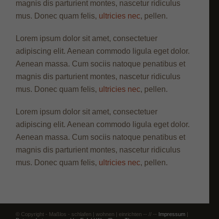
magnis dis parturient montes, nascetur ridiculus
Statistik Cookies erfassen Informationen anonym. Diese Informationen
mus. Donec quam felis,
ultricies nec
, pellen.
helfen uns zu verstehen, wie unsere Besucher unsere Website nutzen.
Cookie-Informationen anzeigen
Lorem ipsum dolor sit amet, consectetuer
adipiscing elit. Aenean commodo ligula eget dolor.
Exte
Externe Medien (2)
Aenean massa. Cum sociis natoque penatibus et
Inhalte von Videoplattformen und Social-Media-Plattformen werden
magnis dis parturient montes, nascetur ridiculus
standardmäßig blockiert. Wenn Cookies von externen Medien akzeptiert
werden, bedarf der Zugriff auf diese Inhalte keiner manuellen Einwilligung
mus. Donec quam felis,
ultricies nec
, pellen.
mehr.
Cookie-Informationen anzeigen
Lorem ipsum dolor sit amet, consectetuer
adipiscing elit. Aenean commodo ligula eget dolor.
Datenschutzerklärung
Impressum
Aenean massa. Cum sociis natoque penatibus et
magnis dis parturient montes, nascetur ridiculus
mus. Donec quam felis,
ultricies nec
, pellen.
© Copyright - Maßlos - schlafen | wohnen | einrichten -- // --
Impressum
|