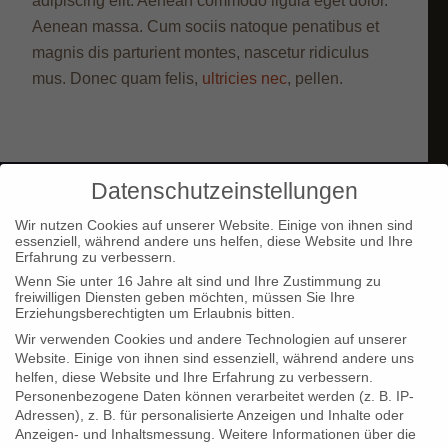
adipiscing elit. Aenean commodo ligula eget dolor.
Aenean massa. Cum sociis natoque penatibus et
magnis dis parturient montes, nascetur ridiculus
mus. Donec quam felis,
ultricies nec
, pellen.
Datenschutzeinstellungen
RESEARCH
Wir nutzen Cookies auf unserer Website. Einige von ihnen sind
Lorem ipsum dolor sit amet,
essenziell, während andere uns helfen, diese Website und Ihre
consectetuer adipiscing elit. Aenean
Erfahrung zu verbessern.
commodo ligula eget dolor.
Wenn Sie unter 16 Jahre alt sind und Ihre Zustimmung zu
freiwilligen Diensten geben möchten, müssen Sie Ihre
Erziehungsberechtigten um Erlaubnis bitten.
Wir verwenden Cookies und andere Technologien auf unserer
LOVING IT
Website. Einige von ihnen sind essenziell, während andere uns
Lorem ipsum dolor sit amet,
helfen, diese Website und Ihre Erfahrung zu verbessern.
Personenbezogene Daten können verarbeitet werden (z. B. IP-
consectetuer adipiscing elit. Aenean
Adressen), z. B. für personalisierte Anzeigen und Inhalte oder
commodo ligula eget dolor.
Anzeigen- und Inhaltsmessung.
Weitere Informationen über die