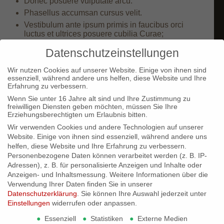
Donec posuere vulputate arcu.
Phasellus accumsan cursus velit.
Vestibulum ante ipsum primis in faucibus orci
luctus et ultrices posuere cubilia Curae;
Sed aliquam, nisi quis porttitor congue
Datenschutzeinstellungen
Nunc nec neque. Phasellus leo dolor, tempus non,
auctor et, hendrerit quis, nisi. Curabitur ligula
Wir nutzen Cookies auf unserer Website. Einige von ihnen sind
sapien, tincidunt non, euismod vitae, posuere
essenziell, während andere uns helfen, diese Website und Ihre
imperdiet, leo. Maecenas malesuada. Praesent
Erfahrung zu verbessern.
congue erat at massa. Sed cursus turpis vitae
Wenn Sie unter 16 Jahre alt sind und Ihre Zustimmung zu
tortor.
freiwilligen Diensten geben möchten, müssen Sie Ihre
Donec posuere vulputate arcu.
Erziehungsberechtigten um Erlaubnis bitten.
Phasellus accumsan cursus velit.
Wir verwenden Cookies und andere Technologien auf unserer
Vestibulum ante ipsum primis in faucibus orci
Website. Einige von ihnen sind essenziell, während andere uns
luctus et ultrices posuere cubilia Curae;
helfen, diese Website und Ihre Erfahrung zu verbessern.
Personenbezogene Daten können verarbeitet werden (z. B. IP-
Sed aliquam, nisi quis porttitor congue
Adressen), z. B. für personalisierte Anzeigen und Inhalte oder
Schlagworte:
food
,
fun
Anzeigen- und Inhaltsmessung.
Weitere Informationen über die
Verwendung Ihrer Daten finden Sie in unserer
Eintrag teilen
Datenschutzerklärung
.
Sie können Ihre Auswahl jederzeit unter
Einstellungen
widerrufen oder anpassen.
Essenziell
Statistiken
Externe Medien