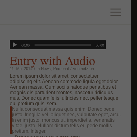
00:00
00:00
Entry with Audio
/
/
11. Mai 2014
in
News
,
Personal
von
netzton
Lorem ipsum dolor sit amet, consectetuer
adipiscing elit. Aenean commodo ligula eget dolor.
Aenean massa. Cum sociis natoque penatibus et
magnis dis parturient montes, nascetur ridiculus
mus. Donec quam felis, ultricies nec, pellentesque
eu, pretium quis, sem.
Nulla consequat massa quis enim. Donec pede
justo, fringilla vel, aliquet nec, vulputate eget, arcu.
In enim justo, rhoncus ut, imperdiet a, venenatis
vitae, justo. Nullam dictum felis eu pede mollis
pretium. Integer.