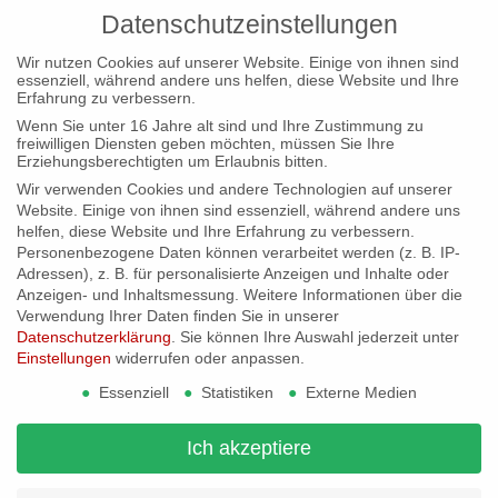
Datenschutzeinstellungen
Video laden
Wir nutzen Cookies auf unserer Website. Einige von ihnen sind
Vimeo immer entsperren
essenziell, während andere uns helfen, diese Website und Ihre
Erfahrung zu verbessern.
Wenn Sie unter 16 Jahre alt sind und Ihre Zustimmung zu
freiwilligen Diensten geben möchten, müssen Sie Ihre
Erziehungsberechtigten um Erlaubnis bitten.
Entry with Post Format
Wir verwenden Cookies und andere Technologien auf unserer
Website. Einige von ihnen sind essenziell, während andere uns
„Video“
helfen, diese Website und Ihre Erfahrung zu verbessern.
Personenbezogene Daten können verarbeitet werden (z. B. IP-
Adressen), z. B. für personalisierte Anzeigen und Inhalte oder
/
/
24. Dezember 2013
in
Personal
von
netzton
Anzeigen- und Inhaltsmessung.
Weitere Informationen über die
Verwendung Ihrer Daten finden Sie in unserer
Lorem ipsum dolor sit amet, consectetuer
Datenschutzerklärung
.
Sie können Ihre Auswahl jederzeit unter
Einstellungen
widerrufen oder anpassen.
adipiscing elit. Aenean commodo ligula eget
Essenziell
Statistiken
Externe Medien
dolor. Aenean massa. Cum sociis natoque
penatibus et magnis dis parturient montes,
Ich akzeptiere
nascetur ridiculus mus. Donec quam felis,