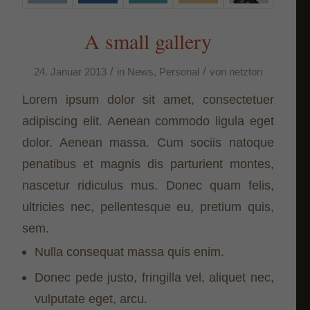
werden, bedarf der Zugriff auf diese Inhalte keiner manuellen Einwilligung
mehr.
A small gallery
Cookie-Informationen anzeigen
/
/
24. Januar 2013
in
News
,
Personal
von
netzton
Datenschutzerklärung
Impressum
Lorem ipsum dolor sit amet, consectetuer
adipiscing elit. Aenean commodo ligula eget
dolor. Aenean massa. Cum sociis natoque
penatibus et magnis dis parturient montes,
nascetur ridiculus mus. Donec quam felis,
ultricies nec, pellentesque eu, pretium quis,
sem.
Nulla consequat massa quis enim.
Donec pede justo, fringilla vel, aliquet nec,
vulputate eget, arcu.