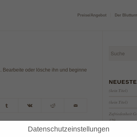
Preise/Angebot
Der Bluttur
g. Bearbeite oder lösche ihn und beginne
NEUESTE
(kein Titel)
(kein Titel)
Zufriedenheit 
129,–
Datenschutzeinstellungen
SONDERAUSSTE