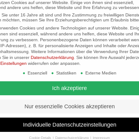
utzen Cookies auf unserer Website. Einige von ihnen sind essenziell,
Holz Manufaktu
nd andere uns helfen, diese Website und Ihre Erfahrung zu verbesser
Sie unter 16 Jahre alt sind und Ihre Zustimmung zu freiwilligen Dienst
 möchten, müssen Sie Ihre Erziehungsberechtigten um Erlaubnis bitte
erwenden Cookies und andere Technologien auf unserer Website. Eini
NEUEST
hnen sind essenziell, während andere uns helfen, diese Website und Ih
rung zu verbessern.
Personenbezogene Daten können verarbeitet wer
. IP-Adressen), z. B. für personalisierte Anzeigen und Inhalte oder Anze
nhaltsmessung.
Weitere Informationen über die Verwendung Ihrer Dat
n Sie in unserer
Datenschutzerklärung
.
Sie können Ihre Auswahl jederze
ARCHIV
r
Einstellungen
widerrufen oder anpassen.
März 2022
März 2021
Essenziell
Statistiken
Externe Medien
September 
Juli 2019
Mai 2019
Ich akzeptiere
April 2019
August 2014
Mai 2014
Nur essenzielle Cookies akzeptieren
Februar 201
Dezember 2
Januar 2013
Individuelle Datenschutzeinstellungen
August 2012
Mai 2012
Cookie-Details
Datenschutzerklärung
Impressum