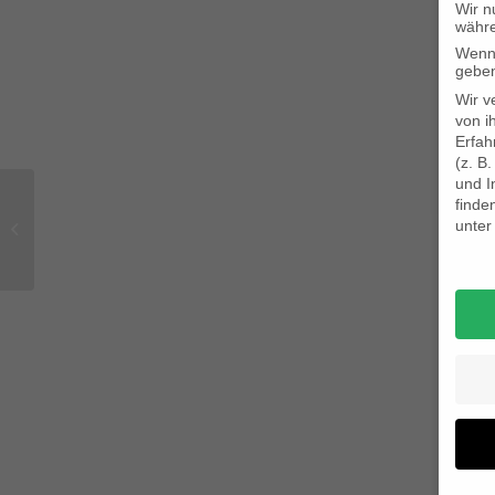
Wir n
währe
Wenn 
geben
Wir v
von i
Erfah
(z. B
und I
finde
unte
A nice entry