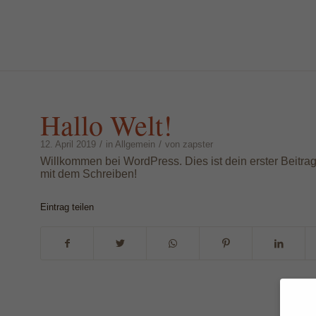
Hallo Welt!
/
/
12. April 2019
in
Allgemein
von
zapster
Willkommen bei WordPress. Dies ist dein erster Beitra
mit dem Schreiben!
Eintrag teilen