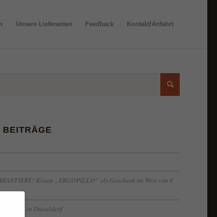
m
Unsere Lieferanten
Feedback
Kontakt/Anfahrt
 BEITRÄGE
GARANTIERT! Kissen „ERGOPILLO“ als Geschenk im Wert von €
LLUNG in Düsseldorf