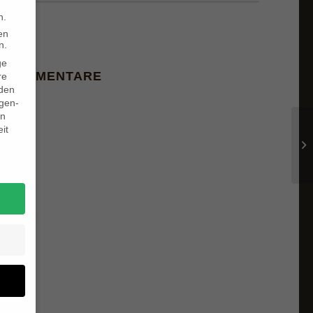
r
n.
en
n.
ge
E KOMMENTARE
re
den
igen-
en
it
bl
2019
4
013