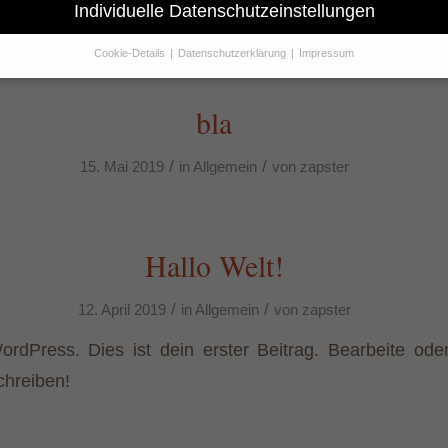
Individuelle Datenschutzeinstellungen
/
/
28. Mai 2019
in
Allgemein
von
zapster
Cookie-Details
Datenschutzerklärung
Impressum
Datenschutzeinstellungen
Sie unter 16 Jahre alt sind und Ihre Zustimmung zu freiwilligen Dienst
bla
 möchten, müssen Sie Ihre Erziehungsberechtigten um Erlaubnis bitte
erwenden Cookies und andere Technologien auf unserer Website. Eini
/
/
15. Mai 2019
in
Allgemein
von
zapster
hnen sind essenziell, während andere uns helfen, diese Website und Ih
rung zu verbessern.
Personenbezogene Daten können verarbeitet wer
. IP-Adressen), z. B. für personalisierte Anzeigen und Inhalte oder Anze
nhaltsmessung.
Weitere Informationen über die Verwendung Ihrer Dat
n Sie in unserer
Datenschutzerklärung
.
Hallo Welt!
finden Sie eine Übersicht über alle verwendeten Cookies. Sie können Ih
lligung zu ganzen Kategorien geben oder sich weitere Informationen
gen lassen und so nur bestimmte Cookies auswählen.
/
/
12. April 2019
in
Allgemein
von
zapster
le akzeptieren
Speichern
rdPress. Dies ist dein erster Beitrag. Bearbeite ode
chreiben!
r essenzielle Cookies akzeptieren
nschutzeinstellungen
nziell (1)