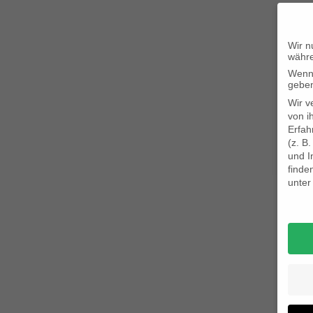
Wir n
währe
Wenn 
geben
Wir v
von i
Erfah
(z. B
und I
finde
unte