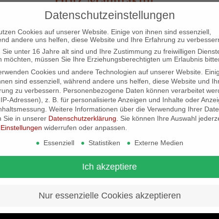
Datenschutzeinstellungen
/
/
2. Juli 2019
in
Kunden
von
zapster
utzen Cookies auf unserer Website. Einige von ihnen sind essenziell,
nd andere uns helfen, diese Website und Ihre Erfahrung zu verbesser
Sie unter 16 Jahre alt sind und Ihre Zustimmung zu freiwilligen Dienst
 möchten, müssen Sie Ihre Erziehungsberechtigten um Erlaubnis bitte
dormiente
erwenden Cookies und andere Technologien auf unserer Website. Eini
hnen sind essenziell, während andere uns helfen, diese Website und Ih
/
/
rung zu verbessern.
Personenbezogene Daten können verarbeitet wer
2. Juli 2019
in
Kunden
von
zapster
. IP-Adressen), z. B. für personalisierte Anzeigen und Inhalte oder Anze
nhaltsmessung.
Weitere Informationen über die Verwendung Ihrer Dat
n Sie in unserer
Datenschutzerklärung
.
Sie können Ihre Auswahl jederze
r
Einstellungen
widerrufen oder anpassen.
aeris
Essenziell
Statistiken
Externe Medien
/
/
2. Juli 2019
in
Kunden
von
zapster
Ich akzeptiere
Nur essenzielle Cookies akzeptieren
Layer slider test