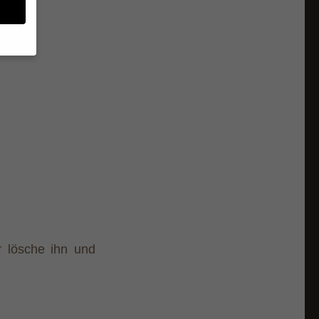
en
n.
ge
re
den
igen-
en
re
r lösche ihn und
Zurück