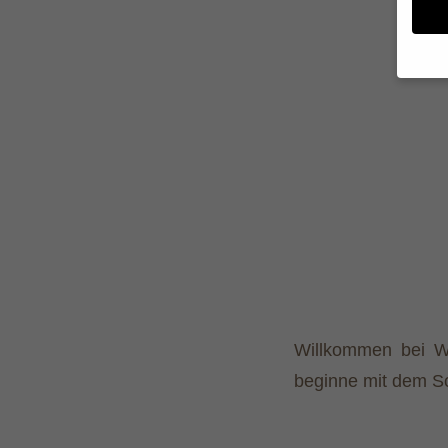
Wenn 
geben
Wir v
von i
Erfah
(z. B
und I
finde
Hier 
Einwi
anzei
Al
Willkommen bei Wo
beginne mit dem S
Nu
Date
Esse