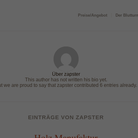
Preise/Angebot
Der Bluttur
Über
zapster
This author has not written his bio yet.
t we are proud to say that
zapster
contributed 6 entries already.
EINTRÄGE VON ZAPSTER
Holz Manufaktur